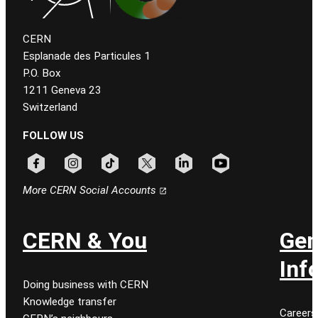
CERN
Esplanade des Particules 1
P.O. Box
1211 Geneva 23
Switzerland
FOLLOW US
Follow CERN on facebook
Follow CERN on instagram
Follow CERN on tiktok
Follow CERN on x
Follow CERN on linkedin
Follow CERN on youtu
More CERN Social Accounts
CERN & You
Gen
Inf
Doing business with CERN
Knowledge transfer
Careers